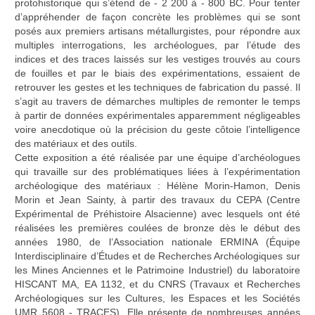
protohistorique qui s’étend de - 2 200 à - 800 BC. Pour tenter
d’appréhender de façon concrète les problèmes qui se sont
posés aux premiers artisans métallurgistes, pour répondre aux
multiples interrogations, les archéologues, par l’étude des
indices et des traces laissés sur les vestiges trouvés au cours
de fouilles et par le biais des expérimentations, essaient de
retrouver les gestes et les techniques de fabrication du passé. Il
s’agit au travers de démarches multiples de remonter le temps
à partir de données expérimentales apparemment négligeables
voire anecdotique où la précision du geste côtoie l’intelligence
des matériaux et des outils.
Cette exposition a été réalisée par une équipe d’archéologues
qui travaille sur des problématiques liées à l’expérimentation
archéologique des matériaux : Hélène Morin-Hamon, Denis
Morin et Jean Sainty, à partir des travaux du CEPA (Centre
Expérimental de Préhistoire Alsacienne) avec lesquels ont été
réalisées les premières coulées de bronze dès le début des
années 1980, de l’Association nationale ERMINA (Équipe
Interdisciplinaire d’Études et de Recherches Archéologiques sur
les Mines Anciennes et le Patrimoine Industriel) du laboratoire
HISCANT MA, EA 1132, et du CNRS (Travaux et Recherches
Archéologiques sur les Cultures, les Espaces et les Sociétés
UMR 5608 - TRACES). Elle présente de nombreuses années