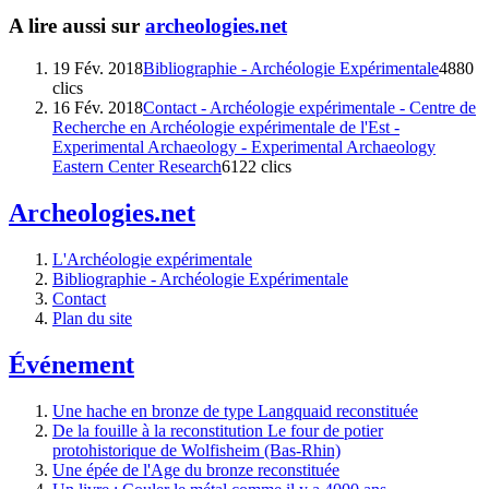
A lire aussi sur
archeologies.net
19 Fév. 2018
Bibliographie - Archéologie Expérimentale
4880
clics
16 Fév. 2018
Contact - Archéologie expérimentale - Centre de
Recherche en Archéologie expérimentale de l'Est -
Experimental Archaeology - Experimental Archaeology
Eastern Center Research
6122 clics
Archeologies.net
L'Archéologie expérimentale
Bibliographie - Archéologie Expérimentale
Contact
Plan du site
Événement
Une hache en bronze de type Langquaid reconstituée
De la fouille à la reconstitution Le four de potier
protohistorique de Wolfisheim (Bas-Rhin)
Une épée de l'Age du bronze reconstituée