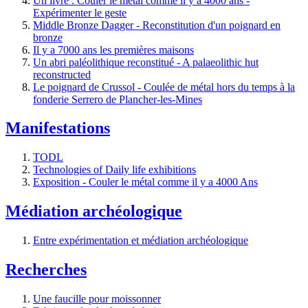
Un livre : Couler le métal comme il y a 4000 ans -
Expérimenter le geste
Middle Bronze Dagger - Reconstitution d'un poignard en
bronze
Il y a 7000 ans les premières maisons
Un abri paléolithique reconstitué - A palaeolithic hut
reconstructed
Le poignard de Crussol - Coulée de métal hors du temps à la
fonderie Serrero de Plancher-les-Mines
Manifestations
TODL
Technologies of Daily life exhibitions
Exposition - Couler le métal comme il y a 4000 Ans
Médiation archéologique
Entre expérimentation et médiation archéologique
Recherches
Une faucille pour moissonner