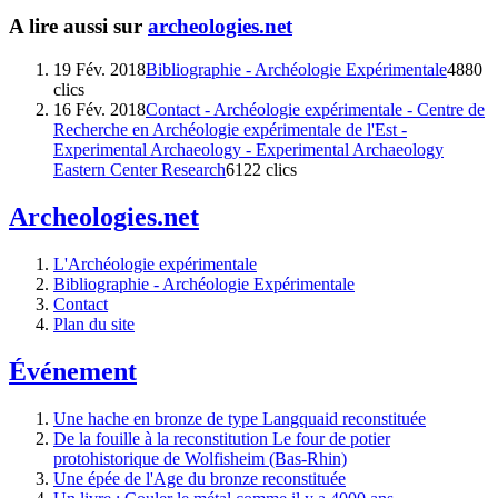
A lire aussi sur
archeologies.net
19 Fév. 2018
Bibliographie - Archéologie Expérimentale
4880
clics
16 Fév. 2018
Contact - Archéologie expérimentale - Centre de
Recherche en Archéologie expérimentale de l'Est -
Experimental Archaeology - Experimental Archaeology
Eastern Center Research
6122 clics
Archeologies.net
L'Archéologie expérimentale
Bibliographie - Archéologie Expérimentale
Contact
Plan du site
Événement
Une hache en bronze de type Langquaid reconstituée
De la fouille à la reconstitution Le four de potier
protohistorique de Wolfisheim (Bas-Rhin)
Une épée de l'Age du bronze reconstituée