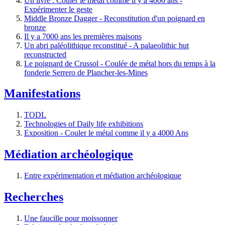
Un livre : Couler le métal comme il y a 4000 ans -
Expérimenter le geste
Middle Bronze Dagger - Reconstitution d'un poignard en
bronze
Il y a 7000 ans les premières maisons
Un abri paléolithique reconstitué - A palaeolithic hut
reconstructed
Le poignard de Crussol - Coulée de métal hors du temps à la
fonderie Serrero de Plancher-les-Mines
Manifestations
TODL
Technologies of Daily life exhibitions
Exposition - Couler le métal comme il y a 4000 Ans
Médiation archéologique
Entre expérimentation et médiation archéologique
Recherches
Une faucille pour moissonner