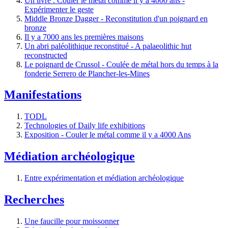
Un livre : Couler le métal comme il y a 4000 ans -
Expérimenter le geste
Middle Bronze Dagger - Reconstitution d'un poignard en
bronze
Il y a 7000 ans les premières maisons
Un abri paléolithique reconstitué - A palaeolithic hut
reconstructed
Le poignard de Crussol - Coulée de métal hors du temps à la
fonderie Serrero de Plancher-les-Mines
Manifestations
TODL
Technologies of Daily life exhibitions
Exposition - Couler le métal comme il y a 4000 Ans
Médiation archéologique
Entre expérimentation et médiation archéologique
Recherches
Une faucille pour moissonner