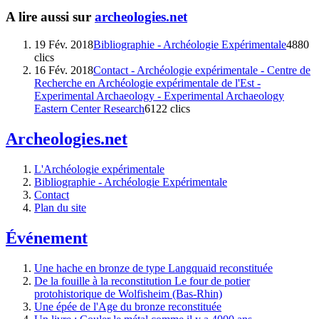
A lire aussi sur
archeologies.net
19 Fév. 2018
Bibliographie - Archéologie Expérimentale
4880
clics
16 Fév. 2018
Contact - Archéologie expérimentale - Centre de
Recherche en Archéologie expérimentale de l'Est -
Experimental Archaeology - Experimental Archaeology
Eastern Center Research
6122 clics
Archeologies.net
L'Archéologie expérimentale
Bibliographie - Archéologie Expérimentale
Contact
Plan du site
Événement
Une hache en bronze de type Langquaid reconstituée
De la fouille à la reconstitution Le four de potier
protohistorique de Wolfisheim (Bas-Rhin)
Une épée de l'Age du bronze reconstituée