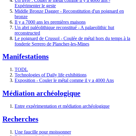
Un livre : Couler le métal comme il y a 4000 ans -
Expérimenter le geste
Middle Bronze Dagger - Reconstitution d'un poignard en
bronze
Il y a 7000 ans les premières maisons
Un abri paléolithique reconstitué - A palaeolithic hut
reconstructed
Le poignard de Crussol - Coulée de métal hors du temps à la
fonderie Serrero de Plancher-les-Mines
Manifestations
TODL
Technologies of Daily life exhibitions
Exposition - Couler le métal comme il y a 4000 Ans
Médiation archéologique
Entre expérimentation et médiation archéologique
Recherches
Une faucille pour moissonner