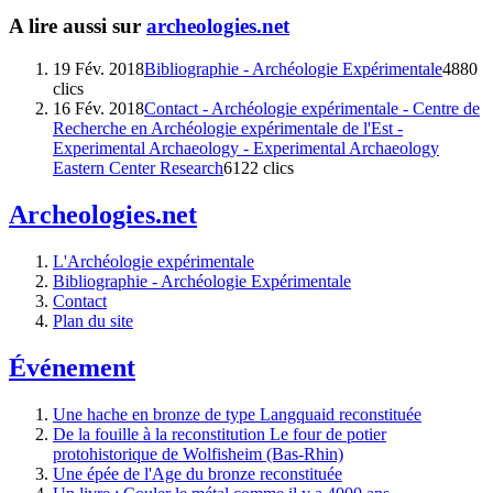
A lire aussi sur
archeologies.net
19 Fév. 2018
Bibliographie - Archéologie Expérimentale
4880
clics
16 Fév. 2018
Contact - Archéologie expérimentale - Centre de
Recherche en Archéologie expérimentale de l'Est -
Experimental Archaeology - Experimental Archaeology
Eastern Center Research
6122 clics
Archeologies.net
L'Archéologie expérimentale
Bibliographie - Archéologie Expérimentale
Contact
Plan du site
Événement
Une hache en bronze de type Langquaid reconstituée
De la fouille à la reconstitution Le four de potier
protohistorique de Wolfisheim (Bas-Rhin)
Une épée de l'Age du bronze reconstituée