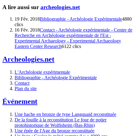
A lire aussi sur
archeologies.net
19 Fév. 2018
Bibliographie - Archéologie Expérimentale
4880
clics
16 Fév. 2018
Contact - Archéologie expérimentale - Centre de
Recherche en Archéologie expérimentale de l'Est -
Experimental Archaeology - Experimental Archaeology
Eastern Center Research
6122 clics
Archeologies.net
L'Archéologie expérimentale
Bibliographie - Archéologie Expérimentale
Contact
Plan du site
Événement
Une hache en bronze de type Langquaid reconstituée
De la fouille à la reconstitution Le four de potier
protohistorique de Wolfisheim (Bas-Rhin)
Une épée de l'Age du bronze reconstituée