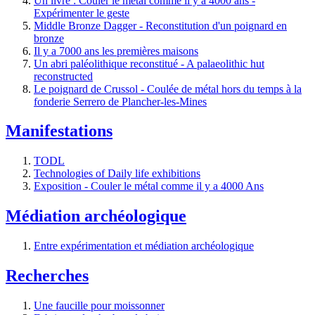
Un livre : Couler le métal comme il y a 4000 ans -
Expérimenter le geste
Middle Bronze Dagger - Reconstitution d'un poignard en
bronze
Il y a 7000 ans les premières maisons
Un abri paléolithique reconstitué - A palaeolithic hut
reconstructed
Le poignard de Crussol - Coulée de métal hors du temps à la
fonderie Serrero de Plancher-les-Mines
Manifestations
TODL
Technologies of Daily life exhibitions
Exposition - Couler le métal comme il y a 4000 Ans
Médiation archéologique
Entre expérimentation et médiation archéologique
Recherches
Une faucille pour moissonner