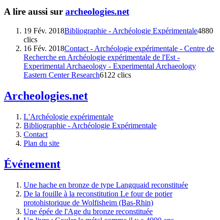
A lire aussi sur
archeologies.net
19 Fév. 2018
Bibliographie - Archéologie Expérimentale
4880
clics
16 Fév. 2018
Contact - Archéologie expérimentale - Centre de
Recherche en Archéologie expérimentale de l'Est -
Experimental Archaeology - Experimental Archaeology
Eastern Center Research
6122 clics
Archeologies.net
L'Archéologie expérimentale
Bibliographie - Archéologie Expérimentale
Contact
Plan du site
Événement
Une hache en bronze de type Langquaid reconstituée
De la fouille à la reconstitution Le four de potier
protohistorique de Wolfisheim (Bas-Rhin)
Une épée de l'Age du bronze reconstituée