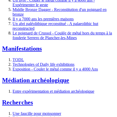
Un livre : Couler le métal comme il y a 4000 ans -
Expérimenter le geste
Middle Bronze Dagger - Reconstitution d'un poignard en
bronze
Il y a 7000 ans les premières maisons
Un abri paléolithique reconstitué - A palaeolithic hut
reconstructed
Le poignard de Crussol - Coulée de métal hors du temps à la
fonderie Serrero de Plancher-les-Mines
Manifestations
TODL
Technologies of Daily life exhibitions
Exposition - Couler le métal comme il y a 4000 Ans
Médiation archéologique
Entre expérimentation et médiation archéologique
Recherches
Une faucille pour moissonner