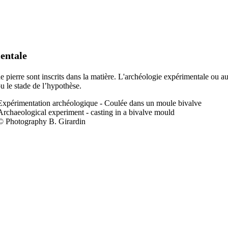
entale
 de pierre sont inscrits dans la matière. L'archéologie expérimentale ou a
ou le stade de l’hypothèse.
Expérimentation a
rchéologique - Coulée dans un moule bivalve
Archaeological experiment - casting in a bivalve mould
© Photography B. Girardin