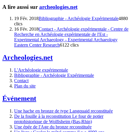
A lire aussi sur
archeologies.net
19 Fév. 2018
Bibliographie - Archéologie Expérimentale
4880
clics
16 Fév. 2018
Contact - Archéologie expérimentale - Centre de
Recherche en Archéologie expérimentale de l'Est -
Experimental Archaeology - Experimental Archaeology
Eastern Center Research
6122 clics
Archeologies.net
L'Archéologie expérimentale
Bibliographie - Archéologie Expérimentale
Contact
Plan du site
Événement
Une hache en bronze de type Langquaid reconstituée
De la fouille à la reconstitution Le four de potier
protohistorique de Wolfisheim (Bas-Rhin)
Une épée de l'Age du bronze reconstituée