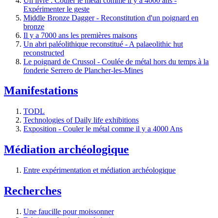
Un livre : Couler le métal comme il y a 4000 ans -
Expérimenter le geste
Middle Bronze Dagger - Reconstitution d'un poignard en
bronze
Il y a 7000 ans les premières maisons
Un abri paléolithique reconstitué - A palaeolithic hut
reconstructed
Le poignard de Crussol - Coulée de métal hors du temps à la
fonderie Serrero de Plancher-les-Mines
Manifestations
TODL
Technologies of Daily life exhibitions
Exposition - Couler le métal comme il y a 4000 Ans
Médiation archéologique
Entre expérimentation et médiation archéologique
Recherches
Une faucille pour moissonner