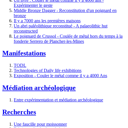
Un livre : Couler le métal comme il y a 4000 ans -
Expérimenter le geste
Middle Bronze Dagger - Reconstitution d'un poignard en
bronze
Il y a 7000 ans les premières maisons
Un abri paléolithique reconstitué - A palaeolithic hut
reconstructed
Le poignard de Crussol - Coulée de métal hors du temps à la
fonderie Serrero de Plancher-les-Mines
Manifestations
TODL
Technologies of Daily life exhibitions
Exposition - Couler le métal comme il y a 4000 Ans
Médiation archéologique
Entre expérimentation et médiation archéologique
Recherches
Une faucille pour moissonner