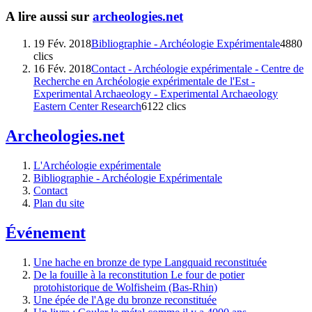
A lire aussi sur
archeologies.net
19 Fév. 2018
Bibliographie - Archéologie Expérimentale
4880
clics
16 Fév. 2018
Contact - Archéologie expérimentale - Centre de
Recherche en Archéologie expérimentale de l'Est -
Experimental Archaeology - Experimental Archaeology
Eastern Center Research
6122 clics
Archeologies.net
L'Archéologie expérimentale
Bibliographie - Archéologie Expérimentale
Contact
Plan du site
Événement
Une hache en bronze de type Langquaid reconstituée
De la fouille à la reconstitution Le four de potier
protohistorique de Wolfisheim (Bas-Rhin)
Une épée de l'Age du bronze reconstituée