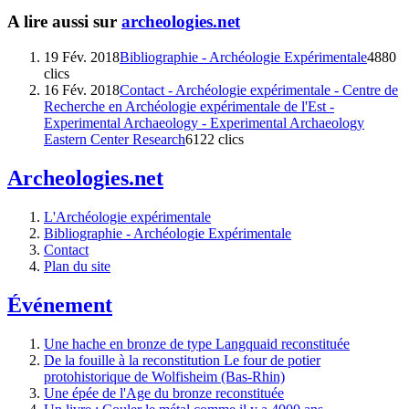
A lire aussi sur
archeologies.net
19 Fév. 2018
Bibliographie - Archéologie Expérimentale
4880
clics
16 Fév. 2018
Contact - Archéologie expérimentale - Centre de
Recherche en Archéologie expérimentale de l'Est -
Experimental Archaeology - Experimental Archaeology
Eastern Center Research
6122 clics
Archeologies.net
L'Archéologie expérimentale
Bibliographie - Archéologie Expérimentale
Contact
Plan du site
Événement
Une hache en bronze de type Langquaid reconstituée
De la fouille à la reconstitution Le four de potier
protohistorique de Wolfisheim (Bas-Rhin)
Une épée de l'Age du bronze reconstituée