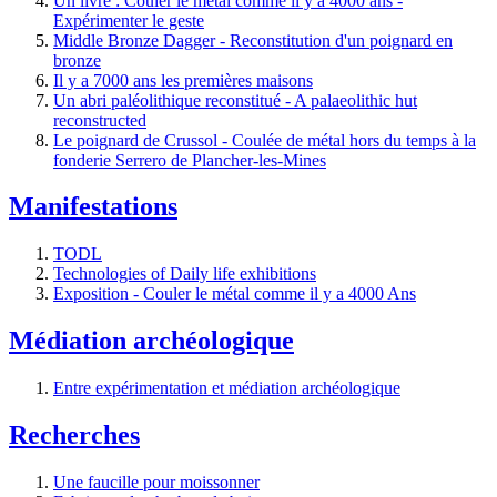
Un livre : Couler le métal comme il y a 4000 ans -
Expérimenter le geste
Middle Bronze Dagger - Reconstitution d'un poignard en
bronze
Il y a 7000 ans les premières maisons
Un abri paléolithique reconstitué - A palaeolithic hut
reconstructed
Le poignard de Crussol - Coulée de métal hors du temps à la
fonderie Serrero de Plancher-les-Mines
Manifestations
TODL
Technologies of Daily life exhibitions
Exposition - Couler le métal comme il y a 4000 Ans
Médiation archéologique
Entre expérimentation et médiation archéologique
Recherches
Une faucille pour moissonner