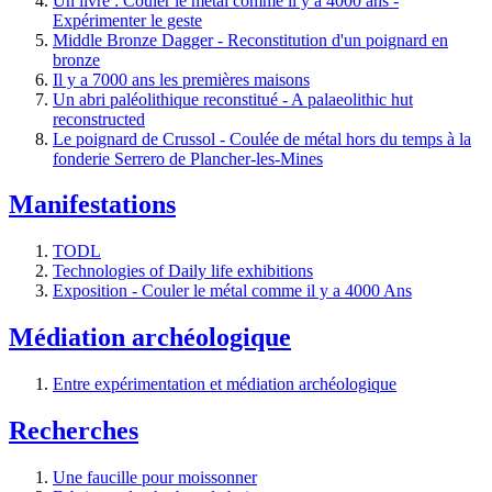
Un livre : Couler le métal comme il y a 4000 ans -
Expérimenter le geste
Middle Bronze Dagger - Reconstitution d'un poignard en
bronze
Il y a 7000 ans les premières maisons
Un abri paléolithique reconstitué - A palaeolithic hut
reconstructed
Le poignard de Crussol - Coulée de métal hors du temps à la
fonderie Serrero de Plancher-les-Mines
Manifestations
TODL
Technologies of Daily life exhibitions
Exposition - Couler le métal comme il y a 4000 Ans
Médiation archéologique
Entre expérimentation et médiation archéologique
Recherches
Une faucille pour moissonner