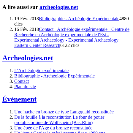
A lire aussi sur
archeologies.net
19 Fév. 2018
Bibliographie - Archéologie Expérimentale
4880
clics
16 Fév. 2018
Contact - Archéologie expérimentale - Centre de
Recherche en Archéologie expérimentale de l'Est -
Experimental Archaeology - Experimental Archaeology
Eastern Center Research
6122 clics
Archeologies.net
L'Archéologie expérimentale
Bibliographie - Archéologie Expérimentale
Contact
Plan du site
Événement
Une hache en bronze de type Langquaid reconstituée
De la fouille à la reconstitution Le four de potier
protohistorique de Wolfisheim (Bas-Rhin)
Une épée de l'Age du bronze reconstituée