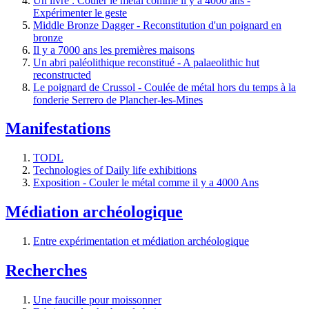
Un livre : Couler le métal comme il y a 4000 ans -
Expérimenter le geste
Middle Bronze Dagger - Reconstitution d'un poignard en
bronze
Il y a 7000 ans les premières maisons
Un abri paléolithique reconstitué - A palaeolithic hut
reconstructed
Le poignard de Crussol - Coulée de métal hors du temps à la
fonderie Serrero de Plancher-les-Mines
Manifestations
TODL
Technologies of Daily life exhibitions
Exposition - Couler le métal comme il y a 4000 Ans
Médiation archéologique
Entre expérimentation et médiation archéologique
Recherches
Une faucille pour moissonner