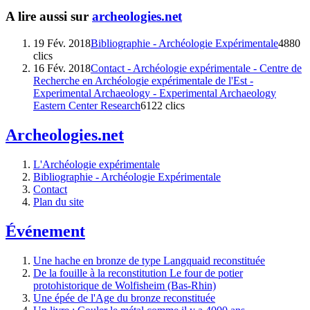
A lire aussi sur
archeologies.net
19 Fév. 2018
Bibliographie - Archéologie Expérimentale
4880
clics
16 Fév. 2018
Contact - Archéologie expérimentale - Centre de
Recherche en Archéologie expérimentale de l'Est -
Experimental Archaeology - Experimental Archaeology
Eastern Center Research
6122 clics
Archeologies.net
L'Archéologie expérimentale
Bibliographie - Archéologie Expérimentale
Contact
Plan du site
Événement
Une hache en bronze de type Langquaid reconstituée
De la fouille à la reconstitution Le four de potier
protohistorique de Wolfisheim (Bas-Rhin)
Une épée de l'Age du bronze reconstituée