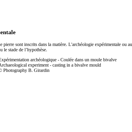
entale
 de pierre sont inscrits dans la matière. L'archéologie expérimentale ou a
ou le stade de l’hypothèse.
Expérimentation a
rchéologique - Coulée dans un moule bivalve
Archaeological experiment - casting in a bivalve mould
© Photography B. Girardin