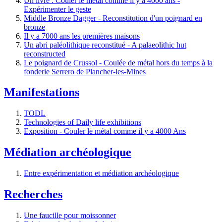
Un livre : Couler le métal comme il y a 4000 ans -
Expérimenter le geste
Middle Bronze Dagger - Reconstitution d'un poignard en
bronze
Il y a 7000 ans les premières maisons
Un abri paléolithique reconstitué - A palaeolithic hut
reconstructed
Le poignard de Crussol - Coulée de métal hors du temps à la
fonderie Serrero de Plancher-les-Mines
Manifestations
TODL
Technologies of Daily life exhibitions
Exposition - Couler le métal comme il y a 4000 Ans
Médiation archéologique
Entre expérimentation et médiation archéologique
Recherches
Une faucille pour moissonner