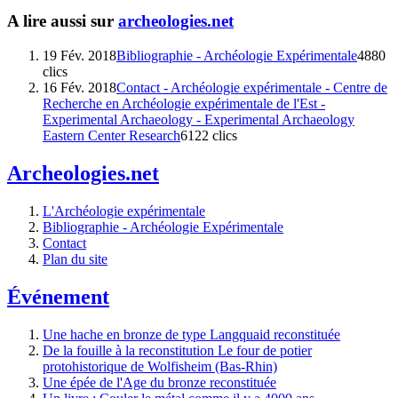
A lire aussi sur
archeologies.net
19 Fév. 2018
Bibliographie - Archéologie Expérimentale
4880
clics
16 Fév. 2018
Contact - Archéologie expérimentale - Centre de
Recherche en Archéologie expérimentale de l'Est -
Experimental Archaeology - Experimental Archaeology
Eastern Center Research
6122 clics
Archeologies.net
L'Archéologie expérimentale
Bibliographie - Archéologie Expérimentale
Contact
Plan du site
Événement
Une hache en bronze de type Langquaid reconstituée
De la fouille à la reconstitution Le four de potier
protohistorique de Wolfisheim (Bas-Rhin)
Une épée de l'Age du bronze reconstituée