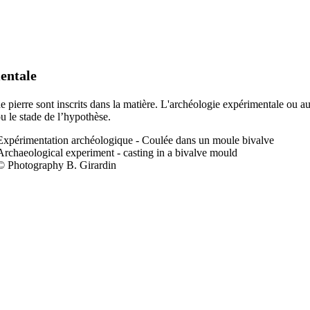
entale
 de pierre sont inscrits dans la matière. L'archéologie expérimentale ou a
ou le stade de l’hypothèse.
Expérimentation a
rchéologique - Coulée dans un moule bivalve
Archaeological experiment - casting in a bivalve mould
© Photography B. Girardin