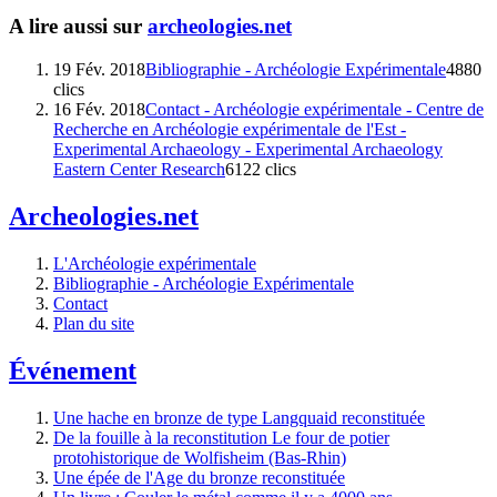
A lire aussi sur
archeologies.net
19 Fév. 2018
Bibliographie - Archéologie Expérimentale
4880
clics
16 Fév. 2018
Contact - Archéologie expérimentale - Centre de
Recherche en Archéologie expérimentale de l'Est -
Experimental Archaeology - Experimental Archaeology
Eastern Center Research
6122 clics
Archeologies.net
L'Archéologie expérimentale
Bibliographie - Archéologie Expérimentale
Contact
Plan du site
Événement
Une hache en bronze de type Langquaid reconstituée
De la fouille à la reconstitution Le four de potier
protohistorique de Wolfisheim (Bas-Rhin)
Une épée de l'Age du bronze reconstituée