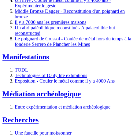
Un livre : Couler le métal comme il y a 4000 ans -
Expérimenter le geste
Middle Bronze Dagger - Reconstitution d'un poignard en
bronze
Il y a 7000 ans les premières maisons
Un abri paléolithique reconstitué - A palaeolithic hut
reconstructed
Le poignard de Crussol - Coulée de métal hors du temps à la
fonderie Serrero de Plancher-les-Mines
Manifestations
TODL
Technologies of Daily life exhibitions
Exposition - Couler le métal comme il y a 4000 Ans
Médiation archéologique
Entre expérimentation et médiation archéologique
Recherches
Une faucille pour moissonner