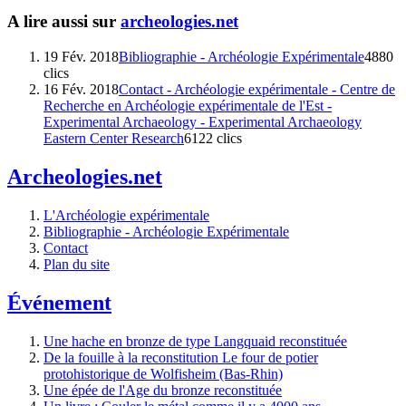
A lire aussi sur
archeologies.net
19 Fév. 2018
Bibliographie - Archéologie Expérimentale
4880
clics
16 Fév. 2018
Contact - Archéologie expérimentale - Centre de
Recherche en Archéologie expérimentale de l'Est -
Experimental Archaeology - Experimental Archaeology
Eastern Center Research
6122 clics
Archeologies.net
L'Archéologie expérimentale
Bibliographie - Archéologie Expérimentale
Contact
Plan du site
Événement
Une hache en bronze de type Langquaid reconstituée
De la fouille à la reconstitution Le four de potier
protohistorique de Wolfisheim (Bas-Rhin)
Une épée de l'Age du bronze reconstituée