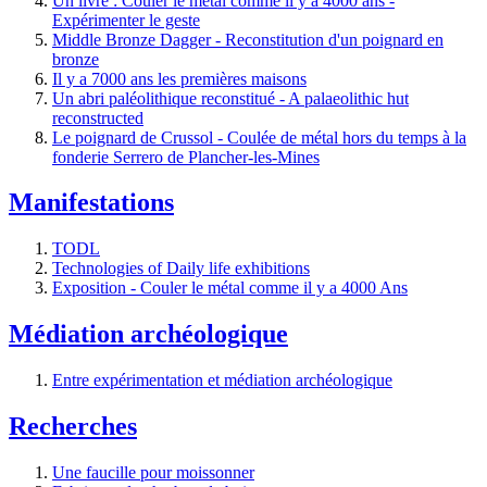
Un livre : Couler le métal comme il y a 4000 ans -
Expérimenter le geste
Middle Bronze Dagger - Reconstitution d'un poignard en
bronze
Il y a 7000 ans les premières maisons
Un abri paléolithique reconstitué - A palaeolithic hut
reconstructed
Le poignard de Crussol - Coulée de métal hors du temps à la
fonderie Serrero de Plancher-les-Mines
Manifestations
TODL
Technologies of Daily life exhibitions
Exposition - Couler le métal comme il y a 4000 Ans
Médiation archéologique
Entre expérimentation et médiation archéologique
Recherches
Une faucille pour moissonner