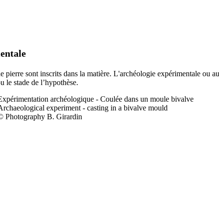
entale
 de pierre sont inscrits dans la matière. L'archéologie expérimentale ou a
ou le stade de l’hypothèse.
Expérimentation a
rchéologique - Coulée dans un moule bivalve
Archaeological experiment - casting in a bivalve mould
© Photography B. Girardin