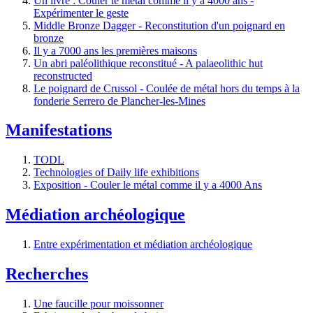
Un livre : Couler le métal comme il y a 4000 ans -
Expérimenter le geste
Middle Bronze Dagger - Reconstitution d'un poignard en
bronze
Il y a 7000 ans les premières maisons
Un abri paléolithique reconstitué - A palaeolithic hut
reconstructed
Le poignard de Crussol - Coulée de métal hors du temps à la
fonderie Serrero de Plancher-les-Mines
Manifestations
TODL
Technologies of Daily life exhibitions
Exposition - Couler le métal comme il y a 4000 Ans
Médiation archéologique
Entre expérimentation et médiation archéologique
Recherches
Une faucille pour moissonner