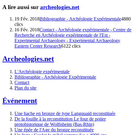
A lire aussi sur
archeologies.net
19 Fév. 2018
Bibliographie - Archéologie Expérimentale
4880
clics
16 Fév. 2018
Contact - Archéologie expérimentale - Centre de
Recherche en Archéologie expérimentale de l'Est -
Experimental Archaeology - Experimental Archaeology
Eastern Center Research
6122 clics
Archeologies.net
L'Archéologie expérimentale
Bibliographie - Archéologie Expérimentale
Contact
Plan du site
Événement
Une hache en bronze de type Langquaid reconstituée
De la fouille à la reconstitution Le four de potier
protohistorique de Wolfisheim (Bas-Rhin)
Une épée de l'Age du bronze reconstituée