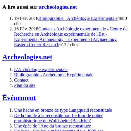
A lire aussi sur
archeologies.net
19 Fév. 2018
Bibliographie - Archéologie Expérimentale
4880
clics
16 Fév. 2018
Contact - Archéologie expérimentale - Centre de
Recherche en Archéologie expérimentale de l'Est -
Experimental Archaeology - Experimental Archaeology
Eastern Center Research
6122 clics
Archeologies.net
L'Archéologie expérimentale
Bibliographie - Archéologie Expérimentale
Contact
Plan du site
Événement
Une hache en bronze de type Langquaid reconstituée
De la fouille à la reconstitution Le four de potier
protohistorique de Wolfisheim (Bas-Rhin)
Une épée de l'Age du bronze reconstituée