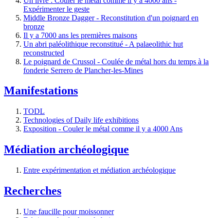
Un livre : Couler le métal comme il y a 4000 ans -
Expérimenter le geste
Middle Bronze Dagger - Reconstitution d'un poignard en
bronze
Il y a 7000 ans les premières maisons
Un abri paléolithique reconstitué - A palaeolithic hut
reconstructed
Le poignard de Crussol - Coulée de métal hors du temps à la
fonderie Serrero de Plancher-les-Mines
Manifestations
TODL
Technologies of Daily life exhibitions
Exposition - Couler le métal comme il y a 4000 Ans
Médiation archéologique
Entre expérimentation et médiation archéologique
Recherches
Une faucille pour moissonner