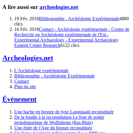
A lire aussi sur
archeologies.net
19 Fév. 2018
Bibliographie - Archéologie Expérimentale
4880
clics
16 Fév. 2018
Contact - Archéologie expérimentale - Centre de
Recherche en Archéologie expérimentale de l'Est -
Experimental Archaeology - Experimental Archaeology
Eastern Center Research
6122 clics
Archeologies.net
L'Archéologie expérimentale
Bibliographie - Archéologie Expérimentale
Contact
Plan du site
Événement
Une hache en bronze de type Langquaid reconstituée
De la fouille à la reconstitution Le four de potier
protohistorique de Wolfisheim (Bas-Rhin)
Une épée de l'Age du bronze reconstituée