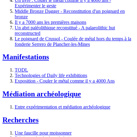
Un livre : Couler le métal comme il y a 4000 ans -
Expérimenter le geste
Middle Bronze Dagger - Reconstitution d'un poignard en
bronze
Il y a 7000 ans les premières maisons
Un abri paléolithique reconstitué - A palaeolithic hut
reconstructed
Le poignard de Crussol - Coulée de métal hors du temps à la
fonderie Serrero de Plancher-les-Mines
Manifestations
TODL
Technologies of Daily life exhibitions
Exposition - Couler le métal comme il y a 4000 Ans
Médiation archéologique
Entre expérimentation et médiation archéologique
Recherches
Une faucille pour moissonner