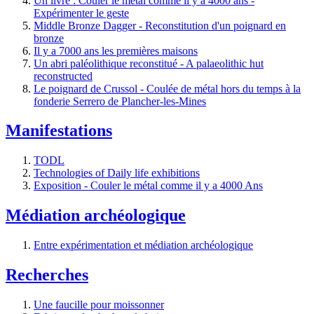
Un livre : Couler le métal comme il y a 4000 ans -
Expérimenter le geste
Middle Bronze Dagger - Reconstitution d'un poignard en
bronze
Il y a 7000 ans les premières maisons
Un abri paléolithique reconstitué - A palaeolithic hut
reconstructed
Le poignard de Crussol - Coulée de métal hors du temps à la
fonderie Serrero de Plancher-les-Mines
Manifestations
TODL
Technologies of Daily life exhibitions
Exposition - Couler le métal comme il y a 4000 Ans
Médiation archéologique
Entre expérimentation et médiation archéologique
Recherches
Une faucille pour moissonner