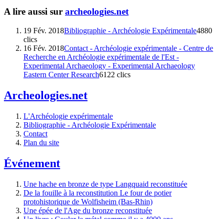
A lire aussi sur
archeologies.net
19 Fév. 2018
Bibliographie - Archéologie Expérimentale
4880
clics
16 Fév. 2018
Contact - Archéologie expérimentale - Centre de
Recherche en Archéologie expérimentale de l'Est -
Experimental Archaeology - Experimental Archaeology
Eastern Center Research
6122 clics
Archeologies.net
L'Archéologie expérimentale
Bibliographie - Archéologie Expérimentale
Contact
Plan du site
Événement
Une hache en bronze de type Langquaid reconstituée
De la fouille à la reconstitution Le four de potier
protohistorique de Wolfisheim (Bas-Rhin)
Une épée de l'Age du bronze reconstituée