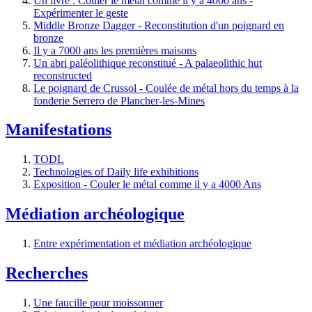
Un livre : Couler le métal comme il y a 4000 ans -
Expérimenter le geste
Middle Bronze Dagger - Reconstitution d'un poignard en
bronze
Il y a 7000 ans les premières maisons
Un abri paléolithique reconstitué - A palaeolithic hut
reconstructed
Le poignard de Crussol - Coulée de métal hors du temps à la
fonderie Serrero de Plancher-les-Mines
Manifestations
TODL
Technologies of Daily life exhibitions
Exposition - Couler le métal comme il y a 4000 Ans
Médiation archéologique
Entre expérimentation et médiation archéologique
Recherches
Une faucille pour moissonner