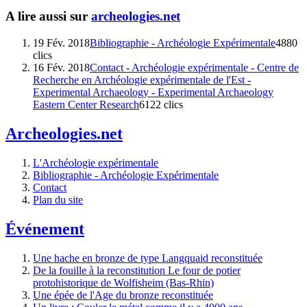
A lire aussi sur
archeologies.net
19 Fév. 2018
Bibliographie - Archéologie Expérimentale
4880
clics
16 Fév. 2018
Contact - Archéologie expérimentale - Centre de
Recherche en Archéologie expérimentale de l'Est -
Experimental Archaeology - Experimental Archaeology
Eastern Center Research
6122 clics
Archeologies.net
L'Archéologie expérimentale
Bibliographie - Archéologie Expérimentale
Contact
Plan du site
Événement
Une hache en bronze de type Langquaid reconstituée
De la fouille à la reconstitution Le four de potier
protohistorique de Wolfisheim (Bas-Rhin)
Une épée de l'Age du bronze reconstituée