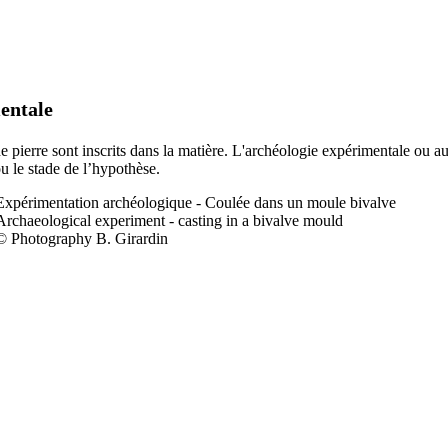
entale
 de pierre sont inscrits dans la matière. L'archéologie expérimentale ou a
ou le stade de l’hypothèse.
Expérimentation a
rchéologique - Coulée dans un moule bivalve
Archaeological experiment - casting in a bivalve mould
© Photography B. Girardin