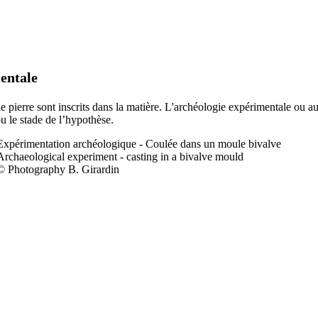
entale
 de pierre sont inscrits dans la matière. L'archéologie expérimentale ou a
ou le stade de l’hypothèse.
Expérimentation a
rchéologique - Coulée dans un moule bivalve
Archaeological experiment - casting in a bivalve mould
© Photography B. Girardin