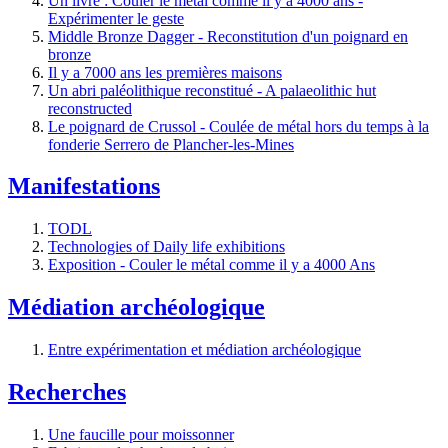
Un livre : Couler le métal comme il y a 4000 ans -
Expérimenter le geste
Middle Bronze Dagger - Reconstitution d'un poignard en
bronze
Il y a 7000 ans les premières maisons
Un abri paléolithique reconstitué - A palaeolithic hut
reconstructed
Le poignard de Crussol - Coulée de métal hors du temps à la
fonderie Serrero de Plancher-les-Mines
Manifestations
TODL
Technologies of Daily life exhibitions
Exposition - Couler le métal comme il y a 4000 Ans
Médiation archéologique
Entre expérimentation et médiation archéologique
Recherches
Une faucille pour moissonner