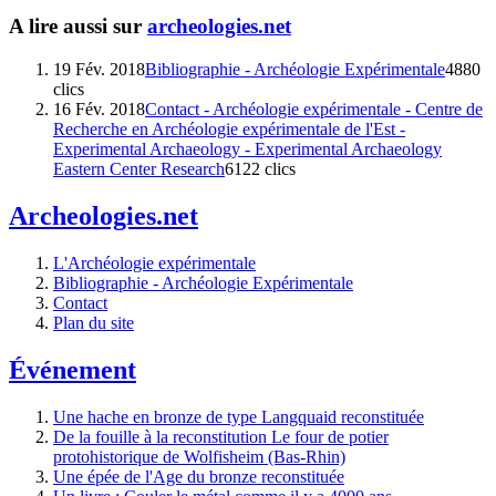
A lire aussi sur
archeologies.net
19 Fév. 2018
Bibliographie - Archéologie Expérimentale
4880
clics
16 Fév. 2018
Contact - Archéologie expérimentale - Centre de
Recherche en Archéologie expérimentale de l'Est -
Experimental Archaeology - Experimental Archaeology
Eastern Center Research
6122 clics
Archeologies.net
L'Archéologie expérimentale
Bibliographie - Archéologie Expérimentale
Contact
Plan du site
Événement
Une hache en bronze de type Langquaid reconstituée
De la fouille à la reconstitution Le four de potier
protohistorique de Wolfisheim (Bas-Rhin)
Une épée de l'Age du bronze reconstituée