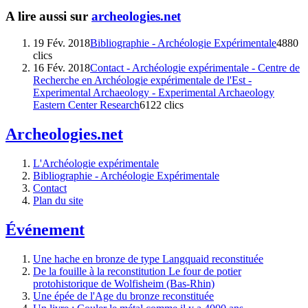
A lire aussi sur
archeologies.net
19 Fév. 2018
Bibliographie - Archéologie Expérimentale
4880
clics
16 Fév. 2018
Contact - Archéologie expérimentale - Centre de
Recherche en Archéologie expérimentale de l'Est -
Experimental Archaeology - Experimental Archaeology
Eastern Center Research
6122 clics
Archeologies.net
L'Archéologie expérimentale
Bibliographie - Archéologie Expérimentale
Contact
Plan du site
Événement
Une hache en bronze de type Langquaid reconstituée
De la fouille à la reconstitution Le four de potier
protohistorique de Wolfisheim (Bas-Rhin)
Une épée de l'Age du bronze reconstituée