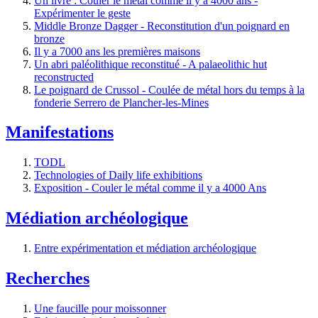
Un livre : Couler le métal comme il y a 4000 ans -
Expérimenter le geste
Middle Bronze Dagger - Reconstitution d'un poignard en
bronze
Il y a 7000 ans les premières maisons
Un abri paléolithique reconstitué - A palaeolithic hut
reconstructed
Le poignard de Crussol - Coulée de métal hors du temps à la
fonderie Serrero de Plancher-les-Mines
Manifestations
TODL
Technologies of Daily life exhibitions
Exposition - Couler le métal comme il y a 4000 Ans
Médiation archéologique
Entre expérimentation et médiation archéologique
Recherches
Une faucille pour moissonner