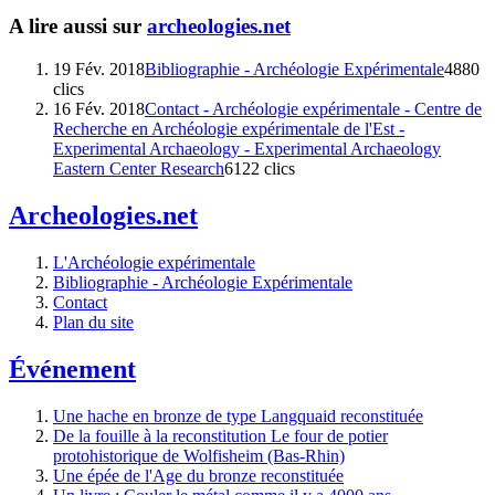
A lire aussi sur
archeologies.net
19 Fév. 2018
Bibliographie - Archéologie Expérimentale
4880
clics
16 Fév. 2018
Contact - Archéologie expérimentale - Centre de
Recherche en Archéologie expérimentale de l'Est -
Experimental Archaeology - Experimental Archaeology
Eastern Center Research
6122 clics
Archeologies.net
L'Archéologie expérimentale
Bibliographie - Archéologie Expérimentale
Contact
Plan du site
Événement
Une hache en bronze de type Langquaid reconstituée
De la fouille à la reconstitution Le four de potier
protohistorique de Wolfisheim (Bas-Rhin)
Une épée de l'Age du bronze reconstituée