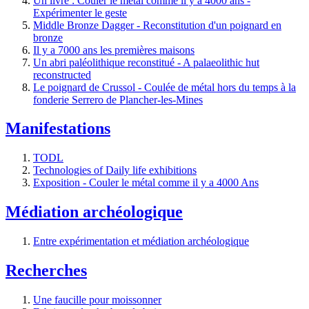
Un livre : Couler le métal comme il y a 4000 ans -
Expérimenter le geste
Middle Bronze Dagger - Reconstitution d'un poignard en
bronze
Il y a 7000 ans les premières maisons
Un abri paléolithique reconstitué - A palaeolithic hut
reconstructed
Le poignard de Crussol - Coulée de métal hors du temps à la
fonderie Serrero de Plancher-les-Mines
Manifestations
TODL
Technologies of Daily life exhibitions
Exposition - Couler le métal comme il y a 4000 Ans
Médiation archéologique
Entre expérimentation et médiation archéologique
Recherches
Une faucille pour moissonner