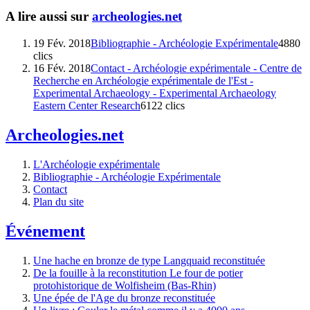
A lire aussi sur
archeologies.net
19 Fév. 2018
Bibliographie - Archéologie Expérimentale
4880
clics
16 Fév. 2018
Contact - Archéologie expérimentale - Centre de
Recherche en Archéologie expérimentale de l'Est -
Experimental Archaeology - Experimental Archaeology
Eastern Center Research
6122 clics
Archeologies.net
L'Archéologie expérimentale
Bibliographie - Archéologie Expérimentale
Contact
Plan du site
Événement
Une hache en bronze de type Langquaid reconstituée
De la fouille à la reconstitution Le four de potier
protohistorique de Wolfisheim (Bas-Rhin)
Une épée de l'Age du bronze reconstituée