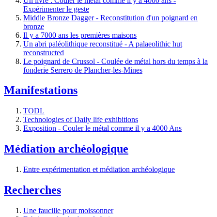
Un livre : Couler le métal comme il y a 4000 ans -
Expérimenter le geste
Middle Bronze Dagger - Reconstitution d'un poignard en
bronze
Il y a 7000 ans les premières maisons
Un abri paléolithique reconstitué - A palaeolithic hut
reconstructed
Le poignard de Crussol - Coulée de métal hors du temps à la
fonderie Serrero de Plancher-les-Mines
Manifestations
TODL
Technologies of Daily life exhibitions
Exposition - Couler le métal comme il y a 4000 Ans
Médiation archéologique
Entre expérimentation et médiation archéologique
Recherches
Une faucille pour moissonner