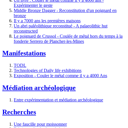
Un livre : Couler le métal comme il y a 4000 ans -
Expérimenter le geste
Middle Bronze Dagger - Reconstitution d'un poignard en
bronze
Il y a 7000 ans les premières maisons
Un abri paléolithique reconstitué - A palaeolithic hut
reconstructed
Le poignard de Crussol - Coulée de métal hors du temps à la
fonderie Serrero de Plancher-les-Mines
Manifestations
TODL
Technologies of Daily life exhibitions
Exposition - Couler le métal comme il y a 4000 Ans
Médiation archéologique
Entre expérimentation et médiation archéologique
Recherches
Une faucille pour moissonner