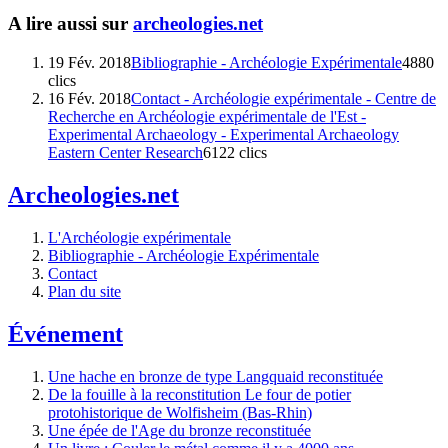
A lire aussi sur
archeologies.net
19 Fév. 2018
Bibliographie - Archéologie Expérimentale
4880
clics
16 Fév. 2018
Contact - Archéologie expérimentale - Centre de
Recherche en Archéologie expérimentale de l'Est -
Experimental Archaeology - Experimental Archaeology
Eastern Center Research
6122 clics
Archeologies.net
L'Archéologie expérimentale
Bibliographie - Archéologie Expérimentale
Contact
Plan du site
Événement
Une hache en bronze de type Langquaid reconstituée
De la fouille à la reconstitution Le four de potier
protohistorique de Wolfisheim (Bas-Rhin)
Une épée de l'Age du bronze reconstituée