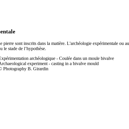
entale
 de pierre sont inscrits dans la matière. L'archéologie expérimentale ou a
ou le stade de l’hypothèse.
Expérimentation a
rchéologique - Coulée dans un moule bivalve
Archaeological experiment - casting in a bivalve mould
© Photography B. Girardin