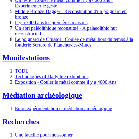
Un livre : Couler le métal comme il y a 4000 ans -
Expérimenter le geste
Middle Bronze Dagger - Reconstitution d'un poignard en
bronze
Il y a 7000 ans les premières maisons
Un abri paléolithique reconstitué - A palaeolithic hut
reconstructed
Le poignard de Crussol - Coulée de métal hors du temps à la
fonderie Serrero de Plancher-les-Mines
Manifestations
TODL
Technologies of Daily life exhibitions
Exposition - Couler le métal comme il y a 4000 Ans
Médiation archéologique
Entre expérimentation et médiation archéologique
Recherches
Une faucille pour moissonner