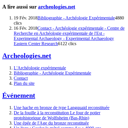
A lire aussi sur
archeologies.net
19 Fév. 2018
Bibliographie - Archéologie Expérimentale
4880
clics
16 Fév. 2018
Contact - Archéologie expérimentale - Centre de
Recherche en Archéologie expérimentale de l'Est -
Experimental Archaeology - Experimental Archaeology
Eastern Center Research
6122 clics
Archeologies.net
L'Archéologie expérimentale
Bibliographie - Archéologie Expérimentale
Contact
Plan du site
Événement
Une hache en bronze de type Langquaid reconstituée
De la fouille à la reconstitution Le four de potier
protohistorique de Wolfisheim (Bas-Rhin)
Une épée de l'Age du bronze reconstituée