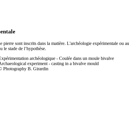
entale
 de pierre sont inscrits dans la matière. L'archéologie expérimentale ou a
ou le stade de l’hypothèse.
Expérimentation a
rchéologique - Coulée dans un moule bivalve
Archaeological experiment - casting in a bivalve mould
© Photography B. Girardin