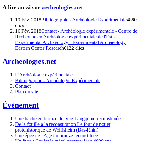
A lire aussi sur
archeologies.net
19 Fév. 2018
Bibliographie - Archéologie Expérimentale
4880
clics
16 Fév. 2018
Contact - Archéologie expérimentale - Centre de
Recherche en Archéologie expérimentale de l'Est -
Experimental Archaeology - Experimental Archaeology
Eastern Center Research
6122 clics
Archeologies.net
L'Archéologie expérimentale
Bibliographie - Archéologie Expérimentale
Contact
Plan du site
Événement
Une hache en bronze de type Langquaid reconstituée
De la fouille à la reconstitution Le four de potier
protohistorique de Wolfisheim (Bas-Rhin)
Une épée de l'Age du bronze reconstituée