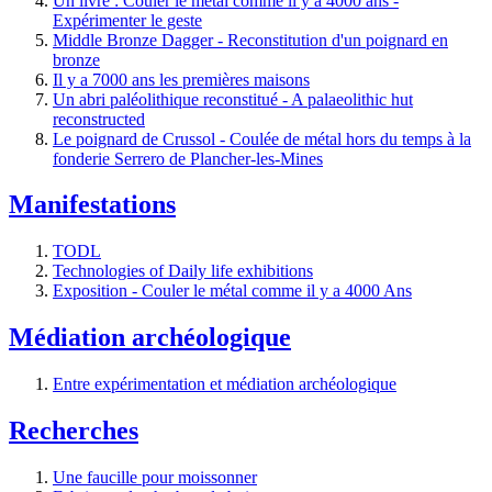
Un livre : Couler le métal comme il y a 4000 ans -
Expérimenter le geste
Middle Bronze Dagger - Reconstitution d'un poignard en
bronze
Il y a 7000 ans les premières maisons
Un abri paléolithique reconstitué - A palaeolithic hut
reconstructed
Le poignard de Crussol - Coulée de métal hors du temps à la
fonderie Serrero de Plancher-les-Mines
Manifestations
TODL
Technologies of Daily life exhibitions
Exposition - Couler le métal comme il y a 4000 Ans
Médiation archéologique
Entre expérimentation et médiation archéologique
Recherches
Une faucille pour moissonner