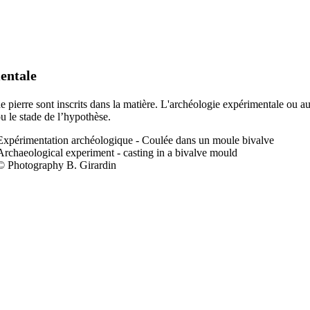
entale
 de pierre sont inscrits dans la matière. L'archéologie expérimentale ou a
ou le stade de l’hypothèse.
Expérimentation a
rchéologique - Coulée dans un moule bivalve
Archaeological experiment - casting in a bivalve mould
© Photography B. Girardin