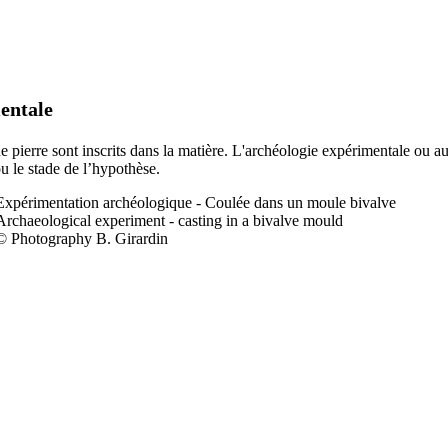
entale
 de pierre sont inscrits dans la matière. L'archéologie expérimentale ou a
ou le stade de l’hypothèse.
Expérimentation a
rchéologique - Coulée dans un moule bivalve
Archaeological experiment - casting in a bivalve mould
© Photography B. Girardin