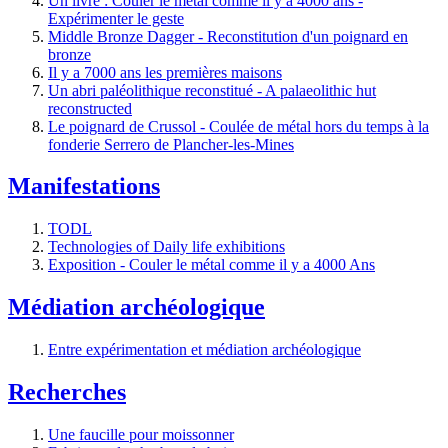
Un livre : Couler le métal comme il y a 4000 ans -
Expérimenter le geste
Middle Bronze Dagger - Reconstitution d'un poignard en
bronze
Il y a 7000 ans les premières maisons
Un abri paléolithique reconstitué - A palaeolithic hut
reconstructed
Le poignard de Crussol - Coulée de métal hors du temps à la
fonderie Serrero de Plancher-les-Mines
Manifestations
TODL
Technologies of Daily life exhibitions
Exposition - Couler le métal comme il y a 4000 Ans
Médiation archéologique
Entre expérimentation et médiation archéologique
Recherches
Une faucille pour moissonner