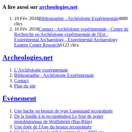
A lire aussi sur
archeologies.net
19 Fév. 2018
Bibliographie - Archéologie Expérimentale
4880
clics
16 Fév. 2018
Contact - Archéologie expérimentale - Centre de
Recherche en Archéologie expérimentale de l'Est -
Experimental Archaeology - Experimental Archaeology
Eastern Center Research
6122 clics
Archeologies.net
L'Archéologie expérimentale
Bibliographie - Archéologie Expérimentale
Contact
Plan du site
Événement
Une hache en bronze de type Langquaid reconstituée
De la fouille à la reconstitution Le four de potier
protohistorique de Wolfisheim (Bas-Rhin)
Une épée de l'Age du bronze reconstituée