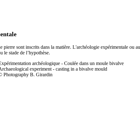
entale
 de pierre sont inscrits dans la matière. L'archéologie expérimentale ou a
ou le stade de l’hypothèse.
Expérimentation a
rchéologique - Coulée dans un moule bivalve
Archaeological experiment - casting in a bivalve mould
© Photography B. Girardin