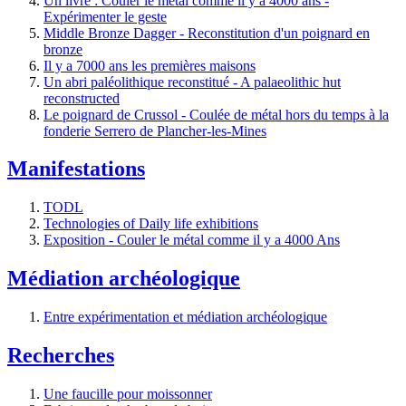
Un livre : Couler le métal comme il y a 4000 ans -
Expérimenter le geste
Middle Bronze Dagger - Reconstitution d'un poignard en
bronze
Il y a 7000 ans les premières maisons
Un abri paléolithique reconstitué - A palaeolithic hut
reconstructed
Le poignard de Crussol - Coulée de métal hors du temps à la
fonderie Serrero de Plancher-les-Mines
Manifestations
TODL
Technologies of Daily life exhibitions
Exposition - Couler le métal comme il y a 4000 Ans
Médiation archéologique
Entre expérimentation et médiation archéologique
Recherches
Une faucille pour moissonner