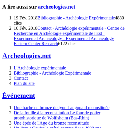
A lire aussi sur
archeologies.net
19 Fév. 2018
Bibliographie - Archéologie Expérimentale
4880
clics
16 Fév. 2018
Contact - Archéologie expérimentale - Centre de
Recherche en Archéologie expérimentale de l'Est -
Experimental Archaeology - Experimental Archaeology
Eastern Center Research
6122 clics
Archeologies.net
L'Archéologie expérimentale
Bibliographie - Archéologie Expérimentale
Contact
Plan du site
Événement
Une hache en bronze de type Langquaid reconstituée
De la fouille à la reconstitution Le four de potier
protohistorique de Wolfisheim (Bas-Rhin)
Une épée de l'Age du bronze reconstituée