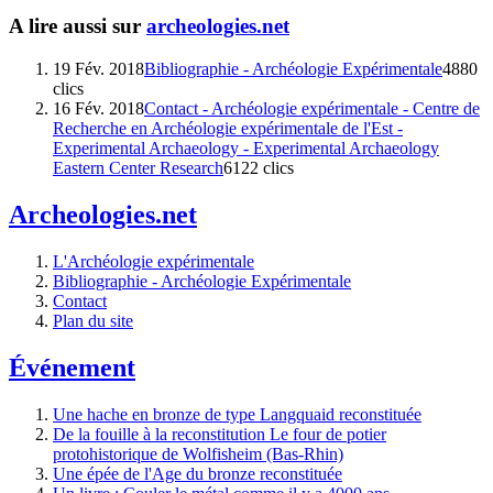
A lire aussi sur
archeologies.net
19 Fév. 2018
Bibliographie - Archéologie Expérimentale
4880
clics
16 Fév. 2018
Contact - Archéologie expérimentale - Centre de
Recherche en Archéologie expérimentale de l'Est -
Experimental Archaeology - Experimental Archaeology
Eastern Center Research
6122 clics
Archeologies.net
L'Archéologie expérimentale
Bibliographie - Archéologie Expérimentale
Contact
Plan du site
Événement
Une hache en bronze de type Langquaid reconstituée
De la fouille à la reconstitution Le four de potier
protohistorique de Wolfisheim (Bas-Rhin)
Une épée de l'Age du bronze reconstituée