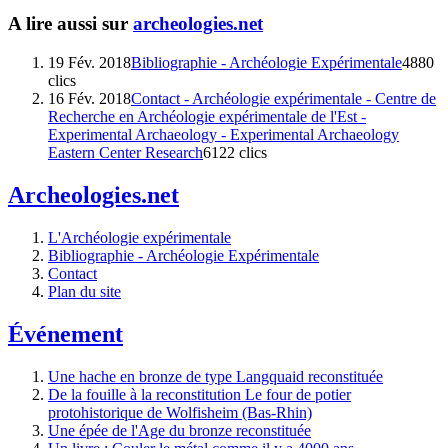
A lire aussi sur
archeologies.net
19 Fév. 2018
Bibliographie - Archéologie Expérimentale
4880
clics
16 Fév. 2018
Contact - Archéologie expérimentale - Centre de
Recherche en Archéologie expérimentale de l'Est -
Experimental Archaeology - Experimental Archaeology
Eastern Center Research
6122 clics
Archeologies.net
L'Archéologie expérimentale
Bibliographie - Archéologie Expérimentale
Contact
Plan du site
Événement
Une hache en bronze de type Langquaid reconstituée
De la fouille à la reconstitution Le four de potier
protohistorique de Wolfisheim (Bas-Rhin)
Une épée de l'Age du bronze reconstituée