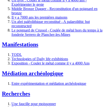
Un livre : Couler le métal comme il y a 4000 ans -
Expérimenter le geste
Middle Bronze Dagger - Reconstitution d'un poignard en
bronze
Il y a 7000 ans les premières maisons
Un abri paléolithique reconstitué - A palaeolithic hut
reconstructed
Le poignard de Crussol - Coulée de métal hors du temps à la
fonderie Serrero de Plancher-les-Mines
Manifestations
TODL
Technologies of Daily life exhibitions
Exposition - Couler le métal comme il y a 4000 Ans
Médiation archéologique
Entre expérimentation et médiation archéologique
Recherches
Une faucille pour moissonner