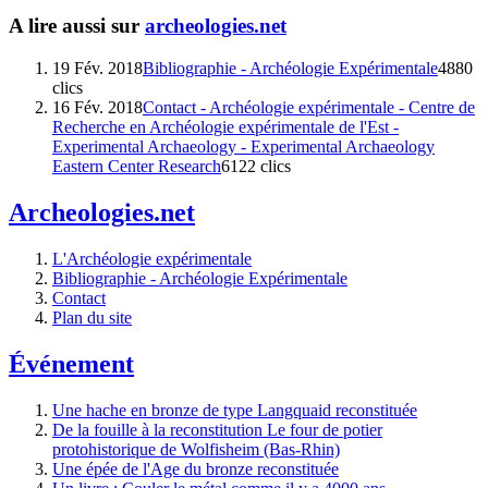
A lire aussi sur
archeologies.net
19 Fév. 2018
Bibliographie - Archéologie Expérimentale
4880
clics
16 Fév. 2018
Contact - Archéologie expérimentale - Centre de
Recherche en Archéologie expérimentale de l'Est -
Experimental Archaeology - Experimental Archaeology
Eastern Center Research
6122 clics
Archeologies.net
L'Archéologie expérimentale
Bibliographie - Archéologie Expérimentale
Contact
Plan du site
Événement
Une hache en bronze de type Langquaid reconstituée
De la fouille à la reconstitution Le four de potier
protohistorique de Wolfisheim (Bas-Rhin)
Une épée de l'Age du bronze reconstituée