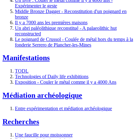
Un livre : Couler le métal comme il y a 4000 ans -
Expérimenter le geste
Middle Bronze Dagger - Reconstitution d'un poignard en
bronze
Il y a 7000 ans les premières maisons
Un abri paléolithique reconstitué - A palaeolithic hut
reconstructed
Le poignard de Crussol - Coulée de métal hors du temps à la
fonderie Serrero de Plancher-les-Mines
Manifestations
TODL
Technologies of Daily life exhibitions
Exposition - Couler le métal comme il y a 4000 Ans
Médiation archéologique
Entre expérimentation et médiation archéologique
Recherches
Une faucille pour moissonner