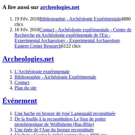
A lire aussi sur
archeologies.net
19 Fév. 2018
Bibliographie - Archéologie Expérimentale
4880
clics
16 Fév. 2018
Contact - Archéologie expérimentale - Centre de
Recherche en Archéologie expérimentale de l'Est -
Experimental Archaeology - Experimental Archaeology
Eastern Center Research
6122 clics
Archeologies.net
L'Archéologie expérimentale
Bibliographie - Archéologie Expérimentale
Contact
Plan du site
Événement
Une hache en bronze de type Langquaid reconstituée
De la fouille à la reconstitution Le four de potier
protohistorique de Wolfisheim (Bas-Rhin)
Une épée de l'Age du bronze reconstituée