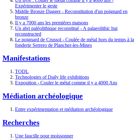
Un livre : Couler le métal comme il y a 4000 ans -
Expérimenter le geste
Middle Bronze Dagger - Reconstitution d'un poignard en
bronze
Il y a 7000 ans les premières maisons
Un abri paléolithique reconstitué - A palaeolithic hut
reconstructed
Le poignard de Crussol - Coulée de métal hors du temps à la
fonderie Serrero de Plancher-les-Mines
Manifestations
TODL
Technologies of Daily life exhibitions
Exposition - Couler le métal comme il y a 4000 Ans
Médiation archéologique
Entre expérimentation et médiation archéologique
Recherches
Une faucille pour moissonner