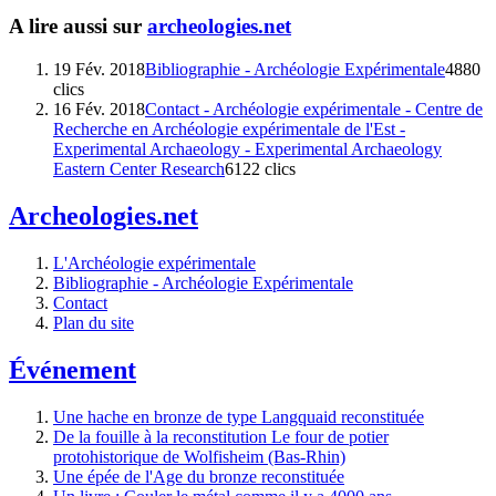
A lire aussi sur
archeologies.net
19 Fév. 2018
Bibliographie - Archéologie Expérimentale
4880
clics
16 Fév. 2018
Contact - Archéologie expérimentale - Centre de
Recherche en Archéologie expérimentale de l'Est -
Experimental Archaeology - Experimental Archaeology
Eastern Center Research
6122 clics
Archeologies.net
L'Archéologie expérimentale
Bibliographie - Archéologie Expérimentale
Contact
Plan du site
Événement
Une hache en bronze de type Langquaid reconstituée
De la fouille à la reconstitution Le four de potier
protohistorique de Wolfisheim (Bas-Rhin)
Une épée de l'Age du bronze reconstituée