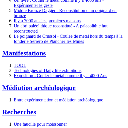
Un livre : Couler le métal comme il y a 4000 ans -
Expérimenter le geste
Middle Bronze Dagger - Reconstitution d'un poignard en
bronze
Il y a 7000 ans les premières maisons
Un abri paléolithique reconstitué - A palaeolithic hut
reconstructed
Le poignard de Crussol - Coulée de métal hors du temps à la
fonderie Serrero de Plancher-les-Mines
Manifestations
TODL
Technologies of Daily life exhibitions
Exposition - Couler le métal comme il y a 4000 Ans
Médiation archéologique
Entre expérimentation et médiation archéologique
Recherches
Une faucille pour moissonner