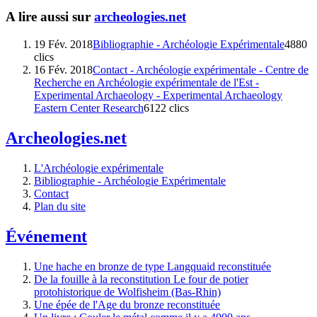
A lire aussi sur
archeologies.net
19 Fév. 2018
Bibliographie - Archéologie Expérimentale
4880
clics
16 Fév. 2018
Contact - Archéologie expérimentale - Centre de
Recherche en Archéologie expérimentale de l'Est -
Experimental Archaeology - Experimental Archaeology
Eastern Center Research
6122 clics
Archeologies.net
L'Archéologie expérimentale
Bibliographie - Archéologie Expérimentale
Contact
Plan du site
Événement
Une hache en bronze de type Langquaid reconstituée
De la fouille à la reconstitution Le four de potier
protohistorique de Wolfisheim (Bas-Rhin)
Une épée de l'Age du bronze reconstituée