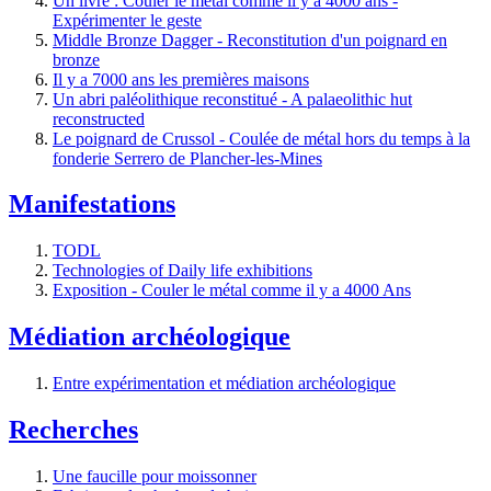
Un livre : Couler le métal comme il y a 4000 ans -
Expérimenter le geste
Middle Bronze Dagger - Reconstitution d'un poignard en
bronze
Il y a 7000 ans les premières maisons
Un abri paléolithique reconstitué - A palaeolithic hut
reconstructed
Le poignard de Crussol - Coulée de métal hors du temps à la
fonderie Serrero de Plancher-les-Mines
Manifestations
TODL
Technologies of Daily life exhibitions
Exposition - Couler le métal comme il y a 4000 Ans
Médiation archéologique
Entre expérimentation et médiation archéologique
Recherches
Une faucille pour moissonner