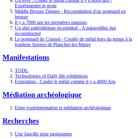
Un livre : Couler le métal comme il y a 4000 ans -
Expérimenter le geste
Middle Bronze Dagger - Reconstitution d'un poignard en
bronze
Il y a 7000 ans les premières maisons
Un abri paléolithique reconstitué - A palaeolithic hut
reconstructed
Le poignard de Crussol - Coulée de métal hors du temps à la
fonderie Serrero de Plancher-les-Mines
Manifestations
TODL
Technologies of Daily life exhibitions
Exposition - Couler le métal comme il y a 4000 Ans
Médiation archéologique
Entre expérimentation et médiation archéologique
Recherches
Une faucille pour moissonner