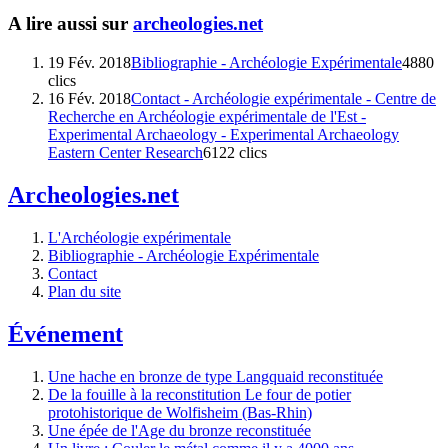
A lire aussi sur
archeologies.net
19 Fév. 2018
Bibliographie - Archéologie Expérimentale
4880
clics
16 Fév. 2018
Contact - Archéologie expérimentale - Centre de
Recherche en Archéologie expérimentale de l'Est -
Experimental Archaeology - Experimental Archaeology
Eastern Center Research
6122 clics
Archeologies.net
L'Archéologie expérimentale
Bibliographie - Archéologie Expérimentale
Contact
Plan du site
Événement
Une hache en bronze de type Langquaid reconstituée
De la fouille à la reconstitution Le four de potier
protohistorique de Wolfisheim (Bas-Rhin)
Une épée de l'Age du bronze reconstituée