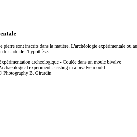
entale
 de pierre sont inscrits dans la matière. L'archéologie expérimentale ou a
ou le stade de l’hypothèse.
Expérimentation a
rchéologique - Coulée dans un moule bivalve
Archaeological experiment - casting in a bivalve mould
© Photography B. Girardin