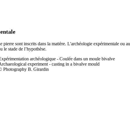
entale
 de pierre sont inscrits dans la matière. L'archéologie expérimentale ou a
ou le stade de l’hypothèse.
Expérimentation a
rchéologique - Coulée dans un moule bivalve
Archaeological experiment - casting in a bivalve mould
© Photography B. Girardin