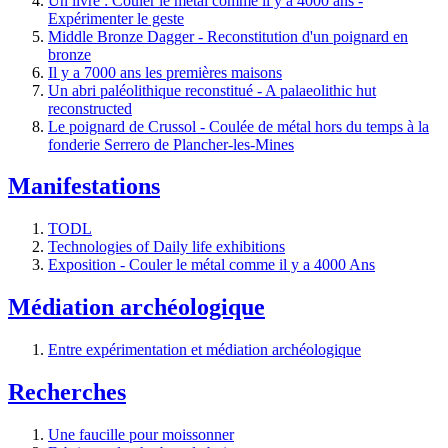
Un livre : Couler le métal comme il y a 4000 ans -
Expérimenter le geste
Middle Bronze Dagger - Reconstitution d'un poignard en
bronze
Il y a 7000 ans les premières maisons
Un abri paléolithique reconstitué - A palaeolithic hut
reconstructed
Le poignard de Crussol - Coulée de métal hors du temps à la
fonderie Serrero de Plancher-les-Mines
Manifestations
TODL
Technologies of Daily life exhibitions
Exposition - Couler le métal comme il y a 4000 Ans
Médiation archéologique
Entre expérimentation et médiation archéologique
Recherches
Une faucille pour moissonner