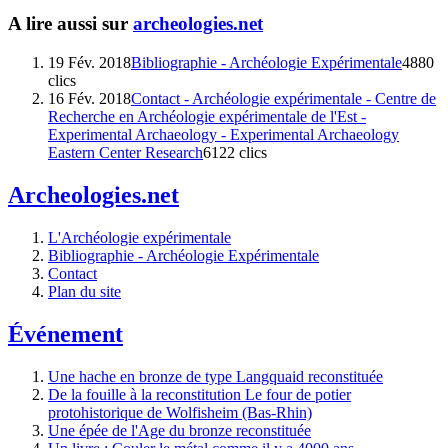
A lire aussi sur
archeologies.net
19 Fév. 2018
Bibliographie - Archéologie Expérimentale
4880
clics
16 Fév. 2018
Contact - Archéologie expérimentale - Centre de
Recherche en Archéologie expérimentale de l'Est -
Experimental Archaeology - Experimental Archaeology
Eastern Center Research
6122 clics
Archeologies.net
L'Archéologie expérimentale
Bibliographie - Archéologie Expérimentale
Contact
Plan du site
Événement
Une hache en bronze de type Langquaid reconstituée
De la fouille à la reconstitution Le four de potier
protohistorique de Wolfisheim (Bas-Rhin)
Une épée de l'Age du bronze reconstituée